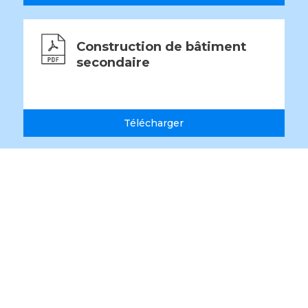
Construction de bâtiment
secondaire
Télécharger
418 695-2201
info@larouche.ca