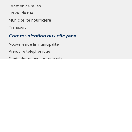
Location de salles
Travail de rue
Municipalité nourricière
Transport
Communication aux citoyens
Nouvelles de la municipalité
Annuaire téléphonique
Guide des nouveaux arrivants
Journal municipal Le Rappel
Système d'alertes CITAM
DÉVELOPPEMENT
Liste des entreprises
Développement domiciliaire
Parc industriel
Développement économique (PIMDE)
DOCUMENTATION