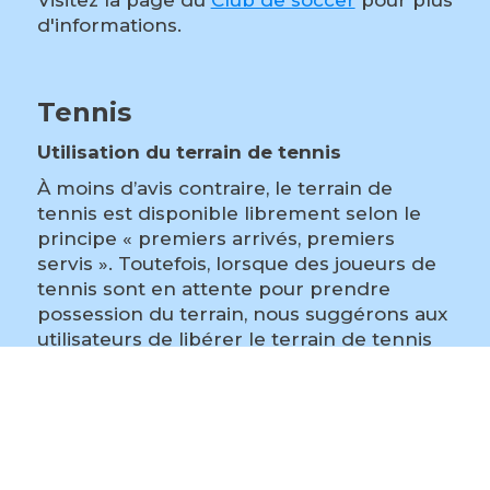
d'informations.
Tennis
Utilisation du terrain de tennis
À moins d’avis contraire, le terrain de
tennis est disponible librement selon le
principe « premiers arrivés, premiers
servis ». Toutefois, lorsque des joueurs de
tennis sont en attente pour prendre
possession du terrain, nous suggérons aux
utilisateurs de libérer le terrain de tennis
après une 1 heure de jeu en simple et 1h30
en double. L’éclairage est disponible
gratuitement en soirée sur réservation
seulement.
Les réservations seront reçues