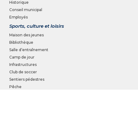
Historique
Conseil municipal
Employés
Sports, culture et loisirs
Maison des jeunes
Bibliothèque
Salle d’entraînement
Camp de jour
Infrastructures
Club de soccer
Sentiers pédestres
Pêche
Activités de loisirs
Cours et ateliers
Événements
Commission des loisirs
Services aux citoyens
Service de sécurité incendie