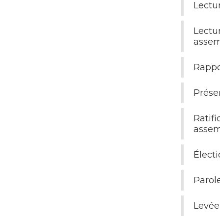
Lectur
Lectu
assem
Rappor
Présen
Ratif
assem
Électi
Parol
Levée