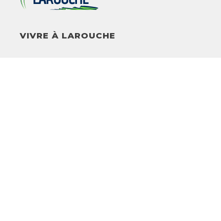
VIVRE À LAROUCHE
Information
Sports, culture et
Servi
générale
loisirs
citoy
Historique
Maison des jeunes
Service
incend
Conseil municipal
Bibliothèque
Travaux
Employés
Salle d’entraînement
Matière
Camp de jour
Locatio
Infrastructures
Travail
Club de soccer
Municip
Sentiers pédestres
Transp
Pêche
Activités de loisirs
Cours et ateliers
Événements
Commission des loisirs