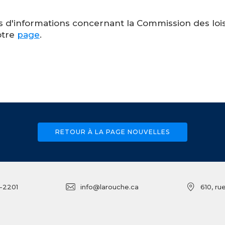
s d'informations concernant la Commission des loisi
otre
page
.
RETOUR À LA PAGE NOUVELLES
-2201
info@larouche.ca
610, r