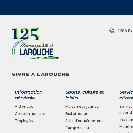
Système électronique d’appel d’offres (
Pêche
Salle d’entraînement
418 695
Sentiers pédestres
VIVRE À LAROUCHE
Information
Sports, culture et
Servi
générale
loisirs
citoy
Historique
Maison des jeunes
Service
incend
Conseil municipal
Bibliothèque
Travaux
Employés
Salle d’entraînement
Matière
Camp de jour