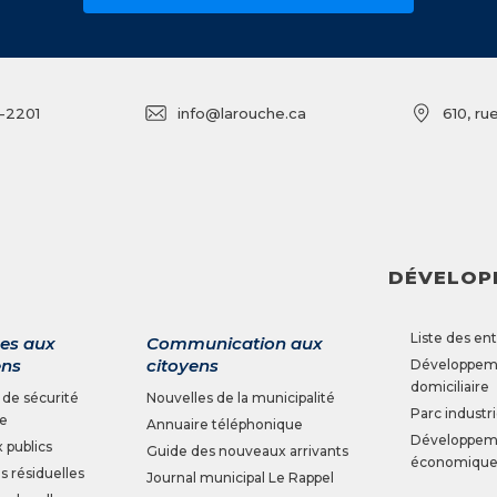
SEAO)
-2201
info@larouche.ca
610, r
DÉVELOP
Liste des en
ces aux
Communication aux
ens
citoyens
Développem
domiciliaire
 de sécurité
Nouvelles de la municipalité
Parc industri
ie
Annuaire téléphonique
Développem
 publics
Guide des nouveaux arrivants
économique
s résiduelles
Journal municipal Le Rappel