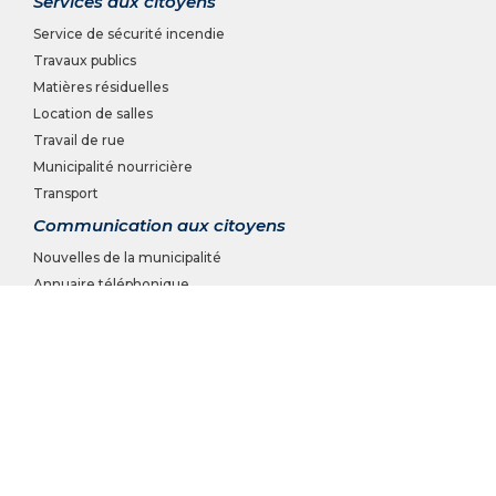
Services aux citoyens
Service de sécurité incendie
Travaux publics
Matières résiduelles
Location de salles
Travail de rue
Municipalité nourricière
Transport
Communication aux citoyens
Nouvelles de la municipalité
Annuaire téléphonique
Guide des nouveaux arrivants
Journal municipal Le Rappel
Système d'alertes CITAM
DÉVELOPPEMENT
Liste des entreprises
Développement domiciliaire